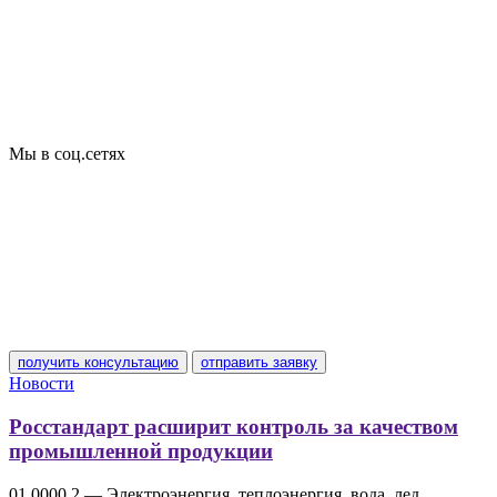
Добровольная сертификация
Декларирование
Отказные письма
Базы кодов
Технические условия
Пожарная сертификация
Сертификат соответствия
Мы в соц.сетях
получить консультацию
отправить заявку
Новости
Росстандарт расширит контроль за качеством
промышленной продукции
01 0000 2 — Электроэнергия, теплоэнергия, вода, лед,