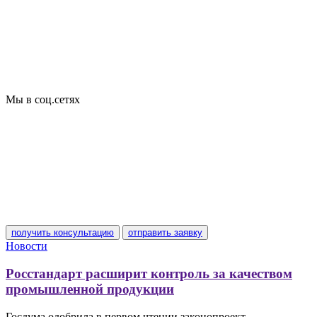
Добровольная сертификация
Декларирование
Отказные письма
Базы кодов
Технические условия
Пожарная сертификация
Сертификат соответствия
Мы в соц.сетях
получить консультацию
отправить заявку
Новости
Росстандарт расширит контроль за качеством
промышленной продукции
Госдума одобрила в первом чтении законопроект,