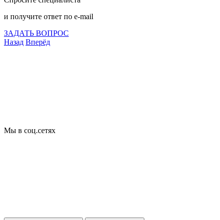
и получите ответ по e-mail
ЗАДАТЬ ВОПРОС
Назад
Вперёд
Что подлежит сертификации
Сертификация товаров
Добровольная сертификация
Декларирование
Отказные письма
Базы кодов
Технические условия
Пожарная сертификация
Сертификат соответствия
Мы в соц.сетях