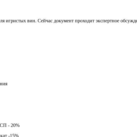
ля игристых вин. Сейчас документ проходит экспертное обсужде
ния
ССП -
20%
кат -
15%