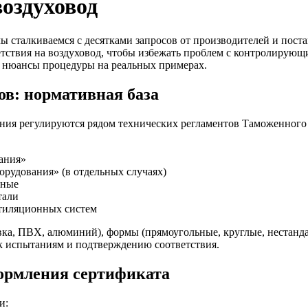
воздуховод
ы сталкиваемся с десятками запросов от производителей и пос
етствия на воздуховод, чтобы избежать проблем с контролирую
 нюансы процедуры на реальных примерах.
ов: нормативная база
ния регулируются рядом технических регламентов Таможенного 
ания»
орудования» (в отдельных случаях)
вные
тали
нтиляционных систем
ковка, ПВХ, алюминий), формы (прямоугольные, круглые, нестан
 к испытаниям и подтверждению соответствия.
ормления сертификата
и: