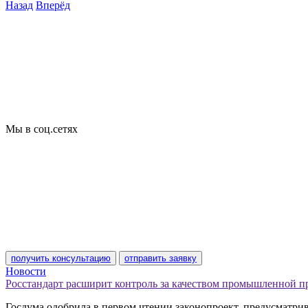
Назад
Вперёд
Что подлежит сертификации
Сертификация товаров
Добровольная сертификация
Декларирование
Отказные письма
Базы кодов
Технические условия
Пожарная сертификация
Сертификат соответствия
Мы в соц.сетях
получить консультацию
отправить заявку
Новости
Росстандарт расширит контроль за качеством промышленной 
Госдума одобрила в первом чтении законопроект, предусматр