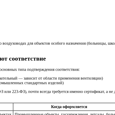
о воздуховодах для объектов особого назначения (больницы, шк
ют соответствие
 основных типа подтверждения соответствия:
зательный — зависит от области применения вентиляции)
ромышленных стандартных изделий)
З или 223-ФЗ), почти всегда требуется именно сертификат, а н
Когда оформляется
бъектах
Промышленные объекты, госучреждения, детсады, бол