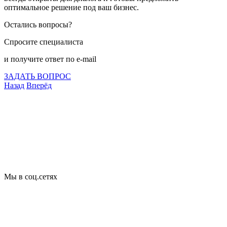
оптимальное решение под ваш бизнес.
Остались вопросы?
Спросите специалиста
и получите ответ по e-mail
ЗАДАТЬ ВОПРОС
Назад
Вперёд
Что подлежит сертификации
Сертификация товаров
Добровольная сертификация
Декларирование
Отказные письма
Базы кодов
Технические условия
Пожарная сертификация
Сертификат соответствия
Мы в соц.сетях