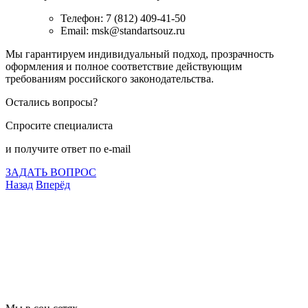
Телефон: 7 (812) 409-41-50
Email: msk@standartsouz.ru
Мы гарантируем индивидуальный подход, прозрачность
оформления и полное соответствие действующим
требованиям российского законодательства.
Остались вопросы?
Спросите специалиста
и получите ответ по e-mail
ЗАДАТЬ ВОПРОС
Назад
Вперёд
Что подлежит сертификации
Сертификация товаров
Добровольная сертификация
Декларирование
Отказные письма
Базы кодов
Технические условия
Пожарная сертификация
Сертификат соответствия