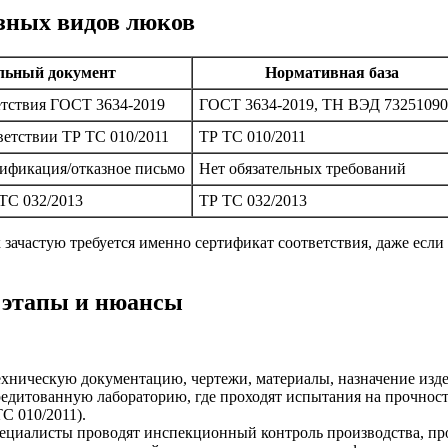
азных видов люков
льный документ
Нормативная база
етствия ГОСТ 3634-2019
ГОСТ 3634-2019, ТН ВЭД 73251090
ветствии ТР ТС 010/2011
ТР ТС 010/2011
тификация/отказное письмо
Нет обязательных требований
ТС 032/2013
ТР ТС 032/2013
 зачастую требуется именно сертификат соответствия, даже есл
 этапы и нюансы
ническую документацию, чертежи, материалы, назначение издел
дитованную лабораторию, где проходят испытания на прочность,
С 010/2011).
циалисты проводят инспекционный контроль производства, про