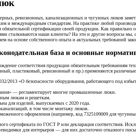
люк
нерных, ревизионных, канализационных и чугунных люков заметн
йским и международным стандартам. На практике любой произво
м обязательной сертификации своей продукции. Как правильно 
ями сталкиваются наши клиенты? На эти и другие вопросы мы, 
ечаем на основе собственного опыта и актуальных требований зак
аконодательная база и основные нормати
рждение соответствия продукции обязательным требованиям техн
унный, пластиковый, ревизионный и пр.) применяются различн
032/2013 «О безопасности оборудования, работающего под изб
вания» — регламентирует многие промышленные люки.
нным люкам и решеткам.
на для изделий, выпускаемых с 2020 года.
канализаций, в том числе монтажу люков.
оженного оформления (например, код 7325109009 для чугунны
ьного сертификата по ГОСТ Р или декларация соответствия. Ис
невидимки для интерьеров — для них достаточно отказного пис