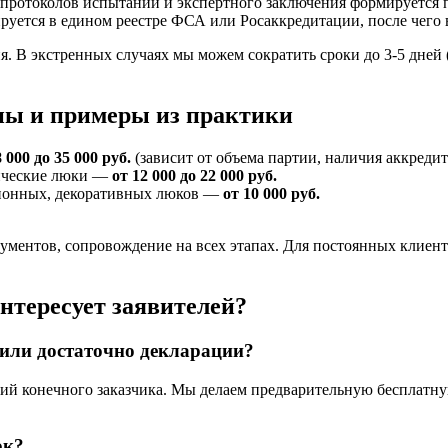
протоколов испытаний и экспертного заключения формируется п
уется в едином реестре ФСА или Росаккредитации, после чего 
дня. В экстренных случаях мы можем сократить сроки до 3-5 дне
ны и примеры из практики
8 000 до 35 000 руб.
(зависит от объема партии, наличия аккреди
лические люки —
от 12 000 до 22 000 руб.
зионных, декоративных люков —
от 10 000 руб.
кументов, сопровождение на всех этапах. Для постоянных клиен
нтересует заявителей?
 или достаточно декларации?
ний конечного заказчика. Мы делаем предварительную бесплатну
юк?