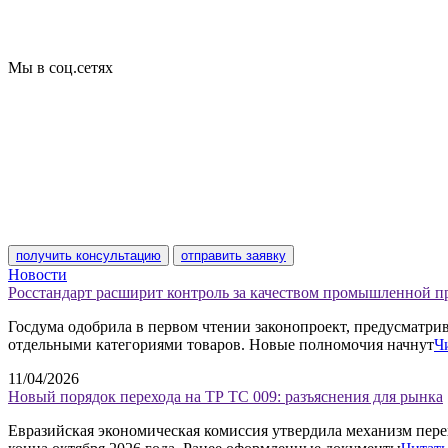
Технические условия
Пожарная сертификация
Сертификат соответствия
Мы в соц.сетях
получить консультацию
отправить заявку
Новости
Росстандарт расширит контроль за качеством промышленной 
Госдума одобрила в первом чтении законопроект, предусматр
отдельными категориями товаров. Новые полномочия начнут
Ч
11/04/2026
Новый порядок перехода на ТР ТС 009: разъяснения для рынка
Евразийская экономическая комиссия утвердила механизм пере