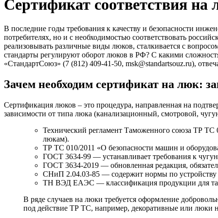
Сертификат соответствия на 
В последние годы требования к качеству и безопасности инже
потребителях, но и с необходимостью соответствовать росси
реализовывать различные виды люков, сталкивается с вопросо
стандарты регулируют оборот люков в РФ? С какими сложност
«СтандартСоюз» (7 (812) 409-41-50, msk@standartsouz.ru), отв
Зачем необходим сертификат на люк: з
Сертификация люков – это процедура, направленная на подтве
зависимости от типа люка (канализационный, смотровой, чуг
Технический регламент Таможенного союза ТР ТС 
люкам).
ТР ТС 010/2011 «О безопасности машин и оборудо
ГОСТ 3634-99 — устанавливает требования к чугу
ГОСТ 3634-2019 — обновленная редакция, обязатель
СНиП 2.04.03-85 — содержит нормы по устройству 
ТН ВЭД ЕАЭС — классификация продукции для там
В ряде случаев на люки требуется оформление добровол
под действие ТР ТС, например, декоративные или люки 