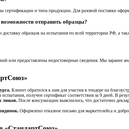
емы сертификации и типа продукции. Для разовой поставки офор
т возможности отправить образцы?
и доставку образцов на испытания по всей территории РФ, а т
аний или предоставлены недостоверные сведения. Мы заранее а
артСоюз»
урга.
Клиент обратился к нам для участия в тендере на благоус
 испытания, получен сертификат соответствия за 9 дней. В резу
х люков.
После консультации выяснилось, что достаточно декла
видимок.
Оформлено отказное письмо для маркетплейса и добро
ов «СтандартСоюз»