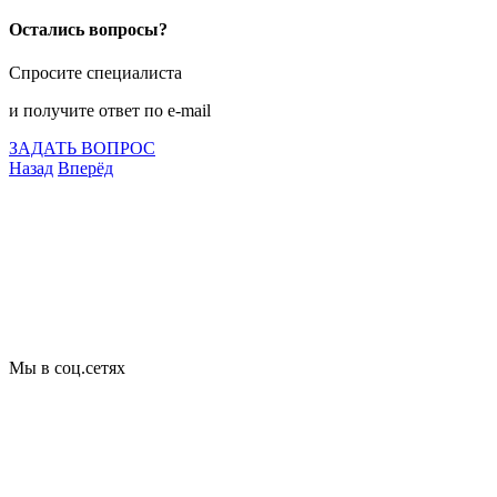
Остались вопросы?
Спросите специалиста
и получите ответ по e-mail
ЗАДАТЬ ВОПРОС
Назад
Вперёд
Что подлежит сертификации
Сертификация товаров
Добровольная сертификация
Декларирование
Отказные письма
Базы кодов
Технические условия
Пожарная сертификация
Сертификат соответствия
Мы в соц.сетях