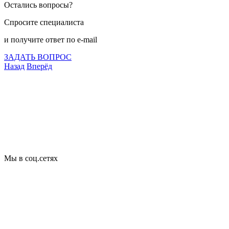
Остались вопросы?
Спросите специалиста
и получите ответ по e-mail
ЗАДАТЬ ВОПРОС
Назад
Вперёд
Что подлежит сертификации
Сертификация товаров
Добровольная сертификация
Декларирование
Отказные письма
Базы кодов
Технические условия
Пожарная сертификация
Сертификат соответствия
Мы в соц.сетях