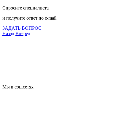
Спросите специалиста
и получите ответ по e-mail
ЗАДАТЬ ВОПРОС
Назад
Вперёд
Что подлежит сертификации
Сертификация товаров
Добровольная сертификация
Декларирование
Отказные письма
Базы кодов
Технические условия
Пожарная сертификация
Сертификат соответствия
Мы в соц.сетях