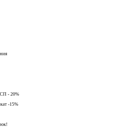
ния
ССП -
20%
кат -
15%
рок!