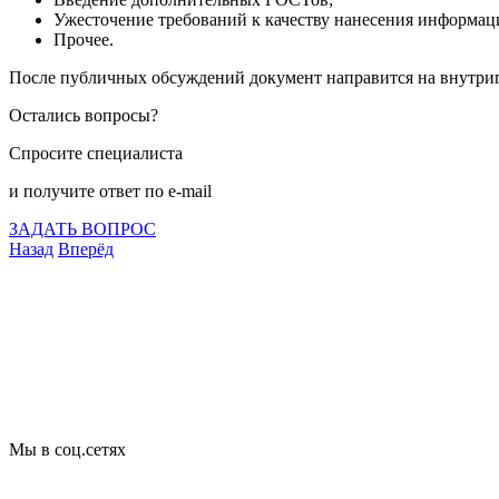
Ужесточение требований к качеству нанесения информац
Прочее.
После публичных обсуждений документ направится на внутриго
Остались вопросы?
Спросите специалиста
и получите ответ по e-mail
ЗАДАТЬ ВОПРОС
Назад
Вперёд
Что подлежит сертификации
Сертификация товаров
Добровольная сертификация
Декларирование
Отказные письма
Базы кодов
Технические условия
Пожарная сертификация
Сертификат соответствия
Мы в соц.сетях