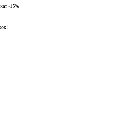
кат -
15%
рок!