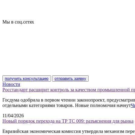
Базы кодов
Технические условия
Пожарная сертификация
Сертификат соответствия
Мы в соц.сетях
получить консультацию
отправить заявку
Новости
Росстандарт расширит контроль за качеством промышленной 
Госдума одобрила в первом чтении законопроект, предусматр
отдельными категориями товаров. Новые полномочия начнут
Ч
11/04/2026
Новый порядок перехода на ТР ТС 009: разъяснения для рынка
Евразийская экономическая комиссия утвердила механизм пере