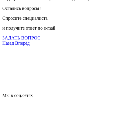
Остались вопросы?
Спросите специалиста
и получите ответ по e-mail
ЗАДАТЬ ВОПРОС
Назад
Вперёд
Что подлежит сертификации
Сертификация товаров
Добровольная сертификация
Декларирование
Отказные письма
Базы кодов
Технические условия
Пожарная сертификация
Сертификат соответствия
Мы в соц.сетях