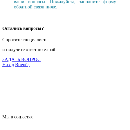
ваши вопросы. Пожалуйста, заполните форму
обратной связи ниже.
Остались вопросы?
Спросите специалиста
и получите ответ по e-mail
ЗАДАТЬ ВОПРОС
Назад
Вперёд
Что подлежит сертификации
Сертификация товаров
Добровольная сертификация
Декларирование
Отказные письма
Базы кодов
Технические условия
Пожарная сертификация
Сертификат соответствия
Мы в соц.сетях