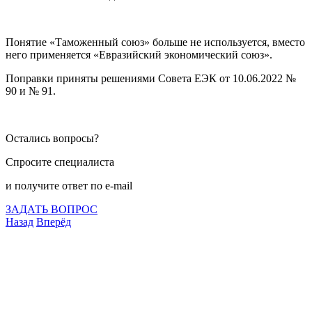
Понятие «Таможенный союз» больше не используется, вместо
него применяется «Евразийский экономический союз».
Поправки приняты решениями Совета ЕЭК от 10.06.2022 №
90 и № 91.
Остались вопросы?
Спросите специалиста
и получите ответ по e-mail
ЗАДАТЬ ВОПРОС
Назад
Вперёд
Что подлежит сертификации
Сертификация товаров
Добровольная сертификация
Декларирование
Отказные письма
Базы кодов
Технические условия