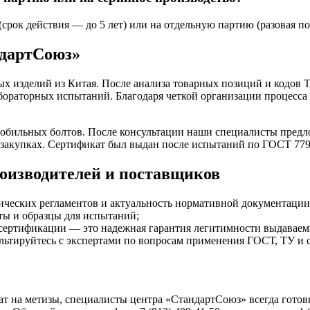
рок действия — до 5 лет) или на отдельную партию (разовая пос
ндартСоюз»
ых изделий из Китая. После анализа товарных позиций и кодо
бораторных испытаний. Благодаря четкой организации процесса
обильных болтов. После консультации наши специалисты предл
 закупках. Сертификат был выдан после испытаний по ГОСТ 779
оизводителей и поставщиков
ических регламентов и актуальность нормативной документации
ты и образцы для испытаний;
 сертификации — это надежная гарантия легитимности выдаваем
льтируйтесь с экспертами по вопросам применения ГОСТ, ТУ и 
кат на метизы, специалисты центра «СтандартСоюз» всегда гот