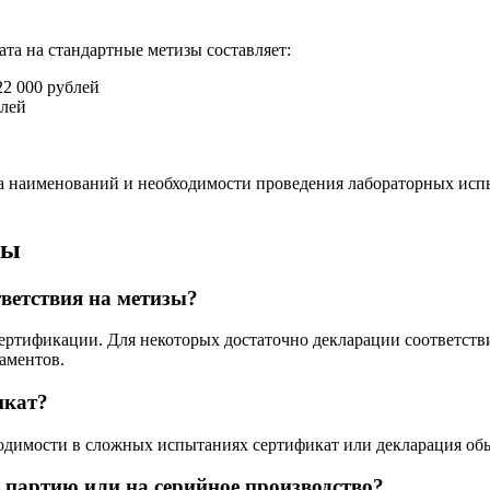
та на стандартные метизы составляет:
22 000 рублей
блей
тва наименований и необходимости проведения лабораторных и
сы
тветствия на метизы?
сертификации. Для некоторых достаточно декларации соответств
аментов.
икат?
ходимости в сложных испытаниях сертификат или декларация обы
партию или на серийное производство?