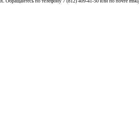
х. Обращайтесь по телефону 7 (812) 409-41-50 или по почте ms