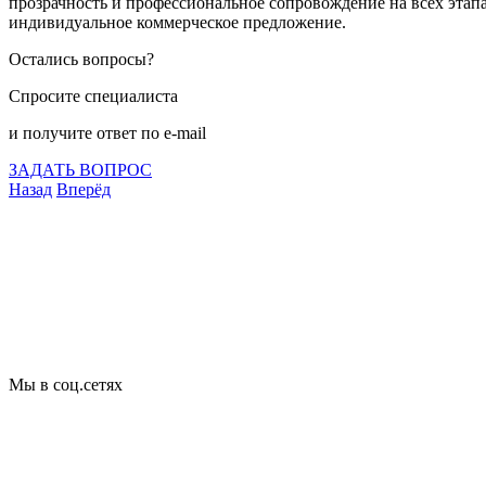
прозрачность и профессиональное сопровождение на всех этапа
индивидуальное коммерческое предложение.
Остались вопросы?
Спросите специалиста
и получите ответ по e-mail
ЗАДАТЬ ВОПРОС
Назад
Вперёд
Что подлежит сертификации
Сертификация товаров
Добровольная сертификация
Декларирование
Отказные письма
Базы кодов
Технические условия
Пожарная сертификация
Сертификат соответствия
Мы в соц.сетях