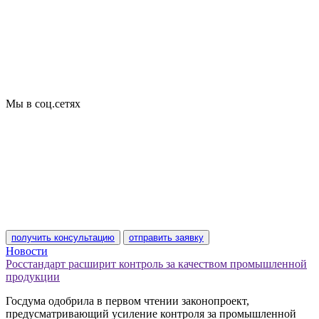
Сертификация товаров
Добровольная сертификация
Декларирование
Отказные письма
Базы кодов
Технические условия
Пожарная сертификация
Сертификат соответствия
Мы в соц.сетях
получить консультацию
отправить заявку
Новости
Росстандарт расширит контроль за качеством промышленной
продукции
Госдума одобрила в первом чтении законопроект,
предусматривающий усиление контроля за промышленной