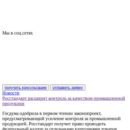
Декларирование
Отказные письма
Базы кодов
Технические условия
Пожарная сертификация
Сертификат соответствия
Мы в соц.сетях
получить консультацию
отправить заявку
Новости
Росстандарт расширит контроль за качеством промышленной
продукции
Госдума одобрила в первом чтении законопроект,
предусматривающий усиление контроля за промышленной
продукцией. Росстандарт получит право проводить
федеральный надзор за отдельными категориями товаров.