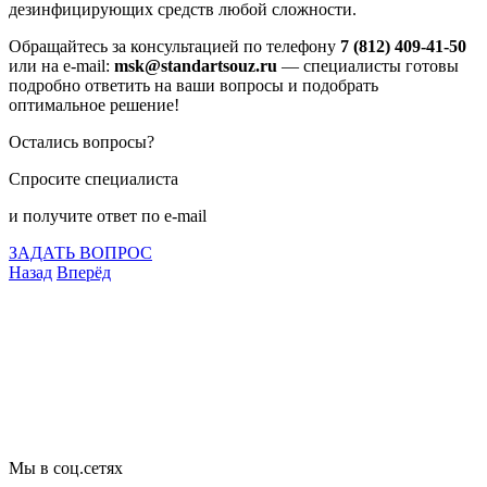
дезинфицирующих средств любой сложности.
Обращайтесь за консультацией по телефону
7 (812) 409-41-50
или на e-mail:
msk@standartsouz.ru
— специалисты готовы
подробно ответить на ваши вопросы и подобрать
оптимальное решение!
Остались вопросы?
Спросите специалиста
и получите ответ по e-mail
ЗАДАТЬ ВОПРОС
Назад
Вперёд
Что подлежит сертификации
Сертификация товаров
Добровольная сертификация
Декларирование
Отказные письма
Базы кодов
Технические условия
Пожарная сертификация
Сертификат соответствия
Мы в соц.сетях