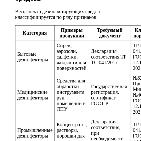
Весь спектр дезинфицирующих средств
классифицируется по ряду признаков:
Примеры
Требуемый
Кл
Категория
продукции
документ
но
Спреи,
ТР
аэрозоли,
Декларация
041
Бытовые
салфетки,
соответствия ТР
ГО
дезинфекторы
жидкости для
ТС 041/2017
12.
поверхностей
202
№5
Средства для
При
обработки
Государственная
Мин
Медицинские
инструмента,
регистрация,
№40
дезинфекторы
рук,
сертификат
ГО
помещений в
ГОСТ Р
12.
ЛПУ
202
Декларация
Концентраты,
ТР
соответствия,
Промышленные
растворы,
041
при
дезинфекторы
порошки для
ГО
необходимости