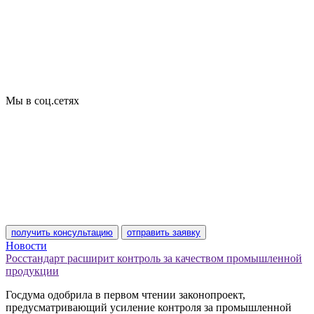
Добровольная сертификация
Декларирование
Отказные письма
Базы кодов
Технические условия
Пожарная сертификация
Сертификат соответствия
Мы в соц.сетях
получить консультацию
отправить заявку
Новости
Росстандарт расширит контроль за качеством промышленной
продукции
Госдума одобрила в первом чтении законопроект,
предусматривающий усиление контроля за промышленной