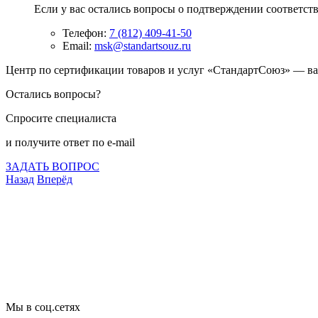
Если у вас остались вопросы о подтверждении соответст
Телефон:
7 (812) 409-41-50
Email:
msk@standartsouz.ru
Центр по сертификации товаров и услуг «СтандартСоюз» — в
Остались вопросы?
Спросите специалиста
и получите ответ по e-mail
ЗАДАТЬ ВОПРОС
Назад
Вперёд
Что подлежит сертификации
Сертификация товаров
Добровольная сертификация
Декларирование
Отказные письма
Базы кодов
Технические условия
Пожарная сертификация
Сертификат соответствия
Мы в соц.сетях