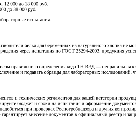
 12 000 до 18 000 руб.
00 до 38 000 руб.
лабораторные испытания.
зводители белья для беременных из натурального хлопка не мог
ерждения через испытания по ГОСТ 25294-2003, продукция успе
росом правильного определения кода ТН ВЭД — неправильная кл
аключение и подавать образцы для лабораторных исследований, ч
ментов и технических регламентов для вашей категории продукц
анируйте бюджет и сроки на испытания и оформление документов
надобиться при проверках Роспотребнадзора и других контроли
о гарантирует внесение документов в официальный реестр и защ