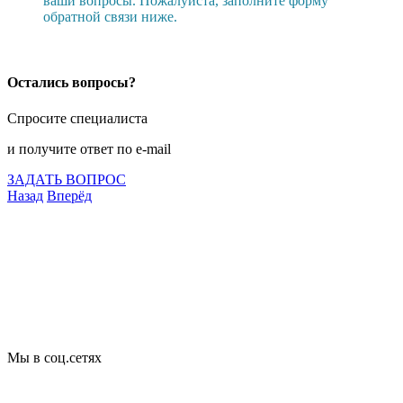
ваши вопросы. Пожалуйста, заполните форму
обратной связи ниже.
Остались вопросы?
Спросите специалиста
и получите ответ по e-mail
ЗАДАТЬ ВОПРОС
Назад
Вперёд
Что подлежит сертификации
Сертификация товаров
Добровольная сертификация
Декларирование
Отказные письма
Базы кодов
Технические условия
Пожарная сертификация
Сертификат соответствия
Мы в соц.сетях