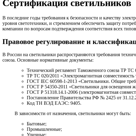
Сертификация светильников
В последние годы требования к безопасности и качеству элект
уровня светотехники, и стремлением обеспечить защиту потре
компании по вопросам подтверждения соответствия всех типо
Правовое регулирование и классифика
В России на светильники распространяются требования техни
союза. Основные нормативные документы:
Технический регламент Таможенного союза ТР ТС 0
ТР ТС 020/2011 «Электромагнитная совместимость 
ГОСТ IEC 60598-1-2013 «Светильники. Общие треб
ГОСТ Р 54350-2011 «Светильники для освещения ж
ГОСТ Р 51318.14.1-2006 (электромагнитная совмест
Постановление Правительства РФ № 2425 от 31.12.
Код ТН ВЭД ЕАЭС: 9405.
В зависимости от назначения, светильники могут быть:
Бытовые;
Промышленные;
Уличные;