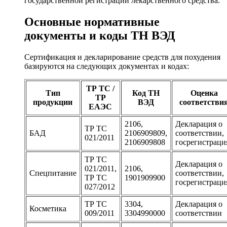
государственной регистрации лекарственного средства.
Основные нормативные
документы и коды ТН ВЭД
Сертификация и декларирование средств для похудения
базируются на следующих документах и кодах:
ТР ТС /
Тип
Код ТН
Оценка
ТР
продукции
ВЭД
соответстви
ЕАЭС
2106,
Декларация о
ТР ТС
БАД
2106909809,
соответствии,
021/2011
2106909808
госрегистраци
ТР ТС
Декларация о
021/2011,
2106,
Спецпитание
соответствии,
ТР ТС
1901909900
госрегистраци
027/2012
ТР ТС
3304,
Декларация о
Косметика
009/2011
3304990000
соответствии