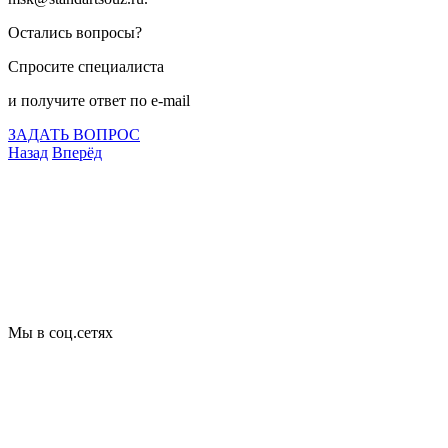
Остались вопросы?
Спросите специалиста
и получите ответ по e-mail
ЗАДАТЬ ВОПРОС
Назад
Вперёд
Что подлежит сертификации
Сертификация товаров
Добровольная сертификация
Декларирование
Отказные письма
Базы кодов
Технические условия
Пожарная сертификация
Сертификат соответствия
Мы в соц.сетях