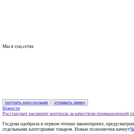
Сертификация товаров
Добровольная сертификация
Декларирование
Отказные письма
Базы кодов
Технические условия
Пожарная сертификация
Сертификат соответствия
Мы в соц.сетях
получить консультацию
отправить заявку
Новости
Росстандарт расширит контроль за качеством промышленной 
Госдума одобрила в первом чтении законопроект, предусматр
отдельными категориями товаров. Новые полномочия начнут
Ч