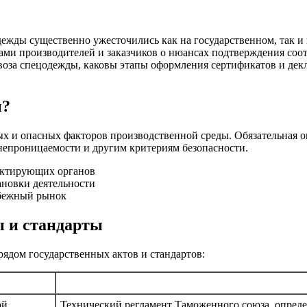
дежды существенно ужесточились как на государственном, так и
ами производителей и заказчиков о нюансах подтверждения соот
воза спецодежды, каковы этапы оформления сертификатов и дек
ы?
 и опасных факторов производственной среды. Обязательная оце
непроницаемости и другим критериям безопасности.
ектирующих органов
новки деятельности
убежный рынок
ы и стандарты
рядом государственных актов и стандартов:
ой
Технический регламент Таможенного союза, опред