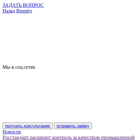
ЗАДАТЬ ВОПРОС
Назад
Вперёд
Что подлежит сертификации
Сертификация товаров
Добровольная сертификация
Декларирование
Отказные письма
Базы кодов
Технические условия
Пожарная сертификация
Сертификат соответствия
Мы в соц.сетях
получить консультацию
отправить заявку
Новости
Росстандарт расширит контроль за качеством промышленной