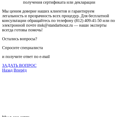
получения сертификата или декларации
Мы ценим доверие наших клиентов и гарантируем
легальность и прозрачность всех процедур. Для бесплатной
консультации обращайтесь по телефону (812) 409-41-50 или по
электронной почте msk@standartsouz.ru — наши эксперты
всегда готовы помочь!
Остались вопросы?
Спросите специалиста
и получите ответ по e-mail
ЗАДАТЬ ВОПРОС
Назад
Вперёд
Что подлежит сертификации
Сертификация товаров
Добровольная сертификация
Декларирование
Отказные письма
Базы кодов
Технические условия
Пожарная сертификация
Сертификат соответствия