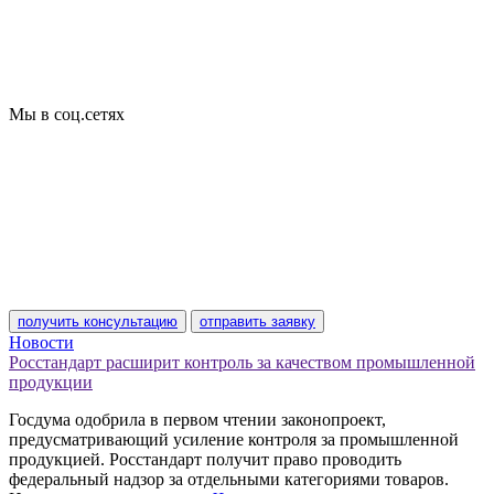
Отказные письма
Базы кодов
Технические условия
Пожарная сертификация
Сертификат соответствия
Мы в соц.сетях
получить консультацию
отправить заявку
Новости
Росстандарт расширит контроль за качеством промышленной
продукции
Госдума одобрила в первом чтении законопроект,
предусматривающий усиление контроля за промышленной
продукцией. Росстандарт получит право проводить
федеральный надзор за отдельными категориями товаров.