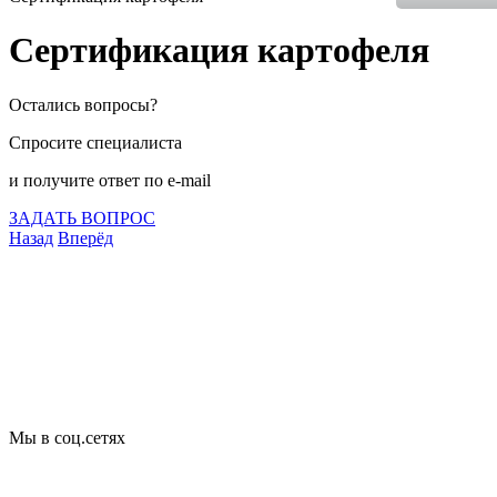
Сертификация картофеля
Остались вопросы?
Спросите специалиста
и получите ответ по e-mail
ЗАДАТЬ ВОПРОС
Назад
Вперёд
Что подлежит сертификации
Сертификация товаров
Добровольная сертификация
Декларирование
Отказные письма
Базы кодов
Технические условия
Пожарная сертификация
Сертификат соответствия
Мы в соц.сетях