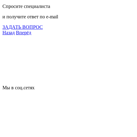
Спросите специалиста
и получите ответ по e-mail
ЗАДАТЬ ВОПРОС
Назад
Вперёд
Что подлежит сертификации
Сертификация товаров
Добровольная сертификация
Декларирование
Отказные письма
Базы кодов
Технические условия
Пожарная сертификация
Сертификат соответствия
Мы в соц.сетях