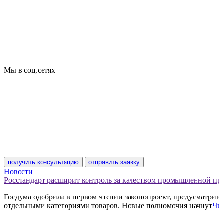
Добровольная сертификация
Декларирование
Отказные письма
Базы кодов
Технические условия
Пожарная сертификация
Сертификат соответствия
Мы в соц.сетях
получить консультацию
отправить заявку
Новости
Росстандарт расширит контроль за качеством промышленной 
Госдума одобрила в первом чтении законопроект, предусматр
отдельными категориями товаров. Новые полномочия начнут
Ч