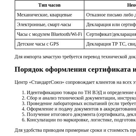
Тип часов
Нео
Механические, кварцевые
Отказное письмо либо 
Электронные, смарт-часы
Декларация или сертиф
Часы с модулем Bluetooth/Wi-Fi
Сертификат/деклараци
Детские часы с GPS
Декларация ТР ТС, сви
Для импорта зачастую требуется перевод технической до
Порядок оформления сертификата 
Центр «СтандартСоюз» сопровождает клиентов на всех эт
Идентификацию товара по ТН ВЭД и определение ег
Сбор и анализ технической документации, инструкц
Проведение лабораторных испытаний (если требуетс
Оформление и подачу документов в аккредитованн
Получение итогового документа (сертификата, декл
Консультации по маркировке, логистике, подготов
Для удобства приводим примерные сроки и стоимость пр