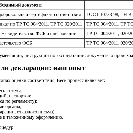
бходимый документ
добровольный сертификат соответствия
ГОСТ 10733-98, ТН В
икат по ТР ТС 004/2011, ТР ТС 020/2011
ТР ТС 004/2011, ТР ТС
я + свидетельство ФСБ о шифровании
ТР ТС 004/2011, 020/
детельство ФСБ
ТР ТС 004/2011, 020/2
кументации, инструкции по эксплуатации, документы о происхо
или декларации: наш опыт
апах оценки соответствия. Весь процесс включает:
о статуса;
ий, паспортов;
я по регламенту);
ые органы;
арации, отказного письма);
ке к таможенному оформлению.
оцедур: