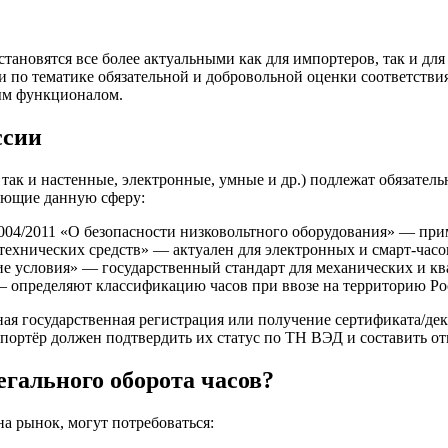
тановятся все более актуальными как для импортеров, так и дл
 по тематике обязательной и добровольной оценки соответствия
ым функционалом.
ссии
так и настенные, электронные, умные и др.) подлежат обязатель
ующие данную сферу:
04/2011 «О безопасности низковольтного оборудования» — приме
технических средств» — актуален для электронных и смарт-часо
е условия» — государственный стандарт для механических и кв
— определяют классификацию часов при ввозе на территорию Ро
ная государственная регистрация или получение сертификата/де
мпортёр должен подтвердить их статус по ТН ВЭД и составить от
гального оборота часов?
а рынок, могут потребоваться: