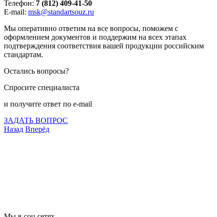
Телефон:
7 (812) 409-41-50
E-mail:
msk@standartsouz.ru
Мы оперативно ответим на все вопросы, поможем с
оформлением документов и поддержим на всех этапах
подтверждения соответствия вашей продукции российским
стандартам.
Остались вопросы?
Спросите специалиста
и получите ответ по e-mail
ЗАДАТЬ ВОПРОС
Назад
Вперёд
Что подлежит сертификации
Сертификация товаров
Добровольная сертификация
Декларирование
Отказные письма
Базы кодов
Технические условия
Пожарная сертификация
Сертификат соответствия
Мы в соц.сетях