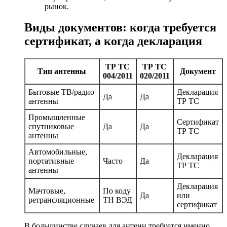
рынок.
Виды документов: когда требуется
сертификат, а когда декларация
ТР ТС
ТР ТС
Тип антенны
Документ
004/2011
020/2011
Бытовые ТВ/радио
Декларация
Да
Да
антенны
ТР ТС
Промышленные
Сертификат
спутниковые
Да
Да
ТР ТС
антенны
Автомобильные,
Декларация
портативные
Часто
Да
ТР ТС
антенны
Декларация
Мачтовые,
По коду
Да
или
ретрансляционные
ТН ВЭД
сертификат
В большинстве случаев для антенн требуется именно