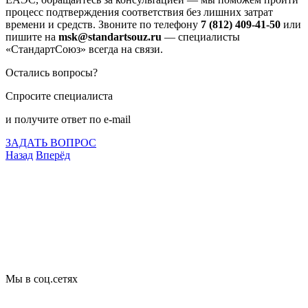
процесс подтверждения соответствия без лишних затрат
времени и средств. Звоните по телефону
7 (812) 409-41-50
или
пишите на
msk@standartsouz.ru
— специалисты
«СтандартСоюз» всегда на связи.
Остались вопросы?
Спросите специалиста
и получите ответ по e-mail
ЗАДАТЬ ВОПРОС
Назад
Вперёд
Что подлежит сертификации
Сертификация товаров
Добровольная сертификация
Декларирование
Отказные письма
Базы кодов
Технические условия
Пожарная сертификация
Сертификат соответствия
Мы в соц.сетях