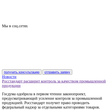
Отказные письма
Базы кодов
Технические условия
Пожарная сертификация
Сертификат соответствия
Мы в соц.сетях
получить консультацию
отправить заявку
Новости
Росстандарт расширит контроль за качеством промышленной
продукции
Госдума одобрила в первом чтении законопроект,
предусматривающий усиление контроля за промышленной
продукцией. Росстандарт получит право проводить
федеральный надзор за отдельными категориями товаров.