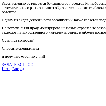
Здесь успешно реализуется большинство проектов Минобороны
автоматического распознавания образов, технологии глубокой
объектов.
Одним из видов деятельности организации также является под
На встрече были продемонстрированы новые отраслевые разра
технологий искусственного интеллекта сейчас наиболее востре
Остались вопросы?
Спросите специалиста
и получите ответ по e-mail
ЗАДАТЬ ВОПРОС
Назад
Вперёд
Что подлежит сертификации
Сертификация товаров
Добровольная сертификация
Декларирование
Отказные письма
Базы кодов
Технические условия
Пожарная сертификация