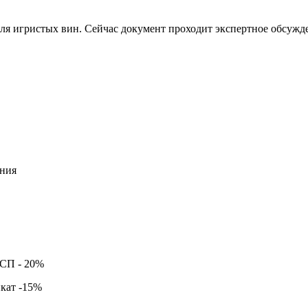
ля игристых вин. Сейчас документ проходит экспертное обсужде
ния
ССП -
20%
кат -
15%