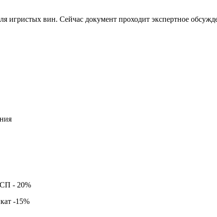
ля игристых вин. Сейчас документ проходит экспертное обсужде
ния
ССП -
20%
кат -
15%