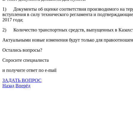
1) Документы об оценке соответствия производимого на терри
вступления в силу технического регламента и подтверждающие
2017 года;
2) Количество транспортных средств, выпущенных в Казахстан
Актуальными новые изменения будут только для правоотношен
Остались вопросы?
Спросите специалиста
и получите ответ по e-mail
ЗАДАТЬ ВОПРОС
Назад
Вперёд
Что подлежит сертификации
Сертификация товаров
Добровольная сертификация
Декларирование
Отказные письма
Базы кодов
Технические условия
Пожарная сертификация