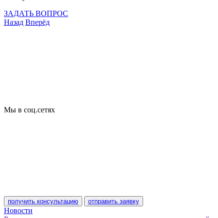
ЗАДАТЬ ВОПРОС
Назад
Вперёд
Что подлежит сертификации
Сертификация товаров
Добровольная сертификация
Декларирование
Отказные письма
Базы кодов
Технические условия
Пожарная сертификация
Сертификат соответствия
Мы в соц.сетях
получить консультацию
отправить заявку
Новости