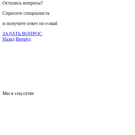
Остались вопросы?
Спросите специалиста
и получите ответ по e-mail
ЗАДАТЬ ВОПРОС
Назад
Вперёд
Что подлежит сертификации
Сертификация товаров
Добровольная сертификация
Декларирование
Отказные письма
Базы кодов
Технические условия
Пожарная сертификация
Сертификат соответствия
Мы в соц.сетях