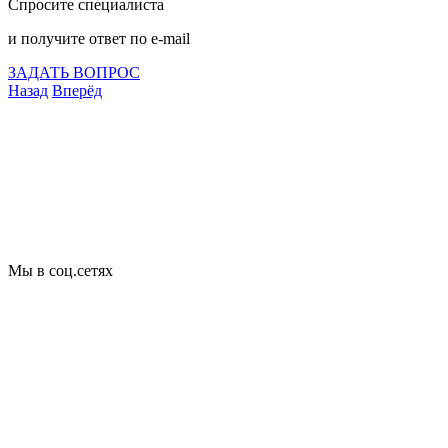
Спросите специалиста
и получите ответ по e-mail
ЗАДАТЬ ВОПРОС
Назад
Вперёд
Что подлежит сертификации
Сертификация товаров
Добровольная сертификация
Декларирование
Отказные письма
Базы кодов
Технические условия
Пожарная сертификация
Сертификат соответствия
Мы в соц.сетях