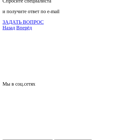
Спросите специалиста
и получите ответ по e-mail
ЗАДАТЬ ВОПРОС
Назад
Вперёд
Что подлежит сертификации
Сертификация товаров
Добровольная сертификация
Декларирование
Отказные письма
Базы кодов
Технические условия
Пожарная сертификация
Сертификат соответствия
Мы в соц.сетях