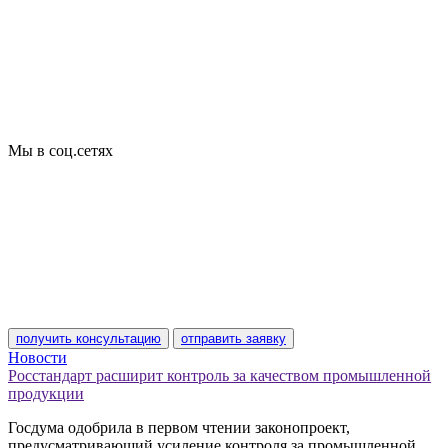
Сертификация товаров
Добровольная сертификация
Декларирование
Отказные письма
Базы кодов
Технические условия
Пожарная сертификация
Сертификат соответствия
Мы в соц.сетях
получить консультацию
отправить заявку
Новости
Росстандарт расширит контроль за качеством промышленной
продукции
Госдума одобрила в первом чтении законопроект,
предусматривающий усиление контроля за промышленной