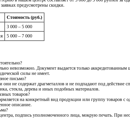
 заявках предусмотрены скидки.
Стоимость (руб.)
3 000 – 5 000
ня
5 000 – 7 000
тоятельно?
тельно невозможно. Документ выдается только аккредитованным
дической силы не имеет.
зное письмо?
и они не содержат драгметаллов и не подпадают под действие с
ика, стекла, дерева и иных подобных материалов.
азных товаров?
ормляется на конкретный вид продукции или группу товаров с 
енное описание.
ьма?
центра, подпись уполномоченного лица, мокрую печать. При не