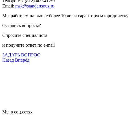
Телефон: 7 (812) 409-41-50
Email:
msk@standartsouz.ru
Мы работаем на рынке более 10 лет и гарантируем юридическу
Остались вопросы?
Спросите специалиста
и получите ответ по e-mail
ЗАДАТЬ ВОПРОС
Назад
Вперёд
Что подлежит сертификации
Сертификация товаров
Добровольная сертификация
Декларирование
Отказные письма
Базы кодов
Технические условия
Пожарная сертификация
Сертификат соответствия
Мы в соц.сетях