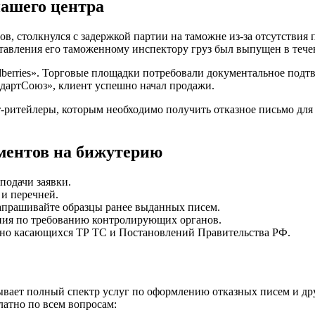
ашего центра
в, столкнулся с задержкой партии на таможне из-за отсутстви
ставления его таможенному инспектору груз был выпущен в тече
berries». Торговые площадки потребовали документальное подт
ндартСоюз», клиент успешно начал продажи.
-ритейлеры, которым необходимо получить отказное письмо для
ментов на бижутерию
подачи заявки.
и перечней.
апрашивайте образцы ранее выданных писем.
ния по требованию контролирующих органов.
енно касающихся ТР ТС и Постановлений Правительства РФ.
ывает полный спектр услуг по оформлению отказных писем и др
латно по всем вопросам: