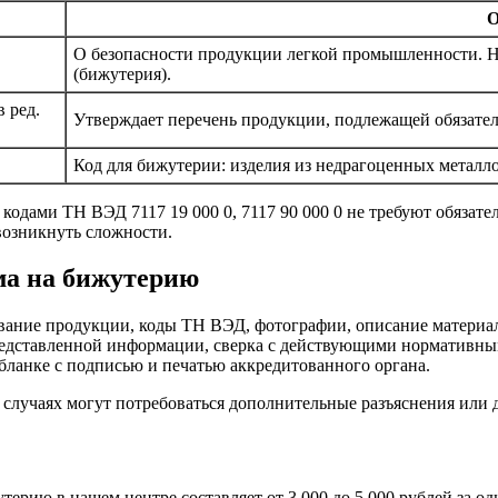
О
О безопасности продукции легкой промышленности. Не
(бижутерия).
 ред.
Утверждает перечень продукции, подлежащей обязате
Код для бижутерии: изделия из недрагоценных металло
 кодами ТН ВЭД 7117 19 000 0, 7117 90 000 0 не требуют обязат
возникнуть сложности.
ма на бижутерию
вание продукции, коды ТН ВЭД, фотографии, описание материал
редставленной информации, сверка с действующими нормативны
бланке с подписью и печатью аккредитованного органа.
 случаях могут потребоваться дополнительные разъяснения или 
ерию в нашем центре составляет от 3 000 до 5 000 рублей за од