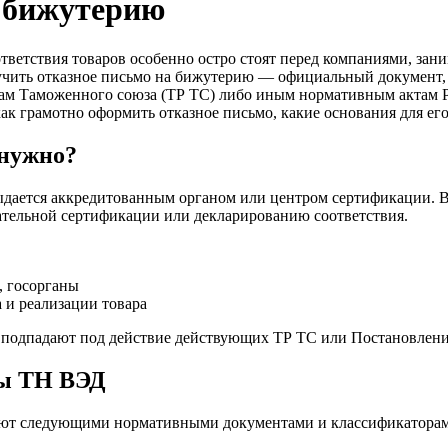
а бижутерию
тветствия товаров особенно остро стоят перед компаниями, за
учить отказное письмо на бижутерию — официальный документ,
ам Таможенного союза (ТР ТС) либо иным нормативным актам Р
ак грамотно оформить отказное письмо, какие основания для ег
 нужно?
дается аккредитованным органом или центром сертификации. В 
ательной сертификации или декларированию соответствия.
, госорганы
 и реализации товара
не подпадают под действие действующих ТР ТС или Постановлен
ды ТН ВЭД
ют следующими нормативными документами и классификаторам