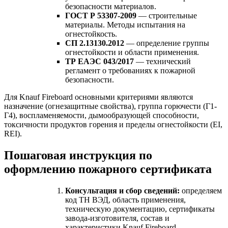
безопасности материалов.
ГОСТ Р 53307-2009
— строительные
материалы. Методы испытания на
огнестойкость.
СП 2.13130.2012
— определение группы
огнестойкости и области применения.
ТР ЕАЭС 043/2017
— технический
регламент о требованиях к пожарной
безопасности.
Для Knauf Fireboard основными критериями являются
назначение (огнезащитные свойства), группа горючести (Г1-
Г4), воспламеняемости, дымообразующей способности,
токсичности продуктов горения и пределы огнестойкости (EI,
REI).
Пошаговая инструкция по
оформлению пожарного сертификата
Консультация и сбор сведений:
определяем
код ТН ВЭД, область применения,
техническую документацию, сертификаты
завода-изготовителя, состав и
характеристики Knauf Fireboard.