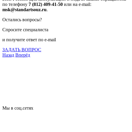
по телефону
7 (812) 409-41-50
или на e-mail:
msk@standartsouz.ru
.
Остались вопросы?
Спросите специалиста
и получите ответ по e-mail
ЗАДАТЬ ВОПРОС
Назад
Вперёд
Что подлежит сертификации
Сертификация товаров
Добровольная сертификация
Декларирование
Отказные письма
Базы кодов
Технические условия
Пожарная сертификация
Сертификат соответствия
Мы в соц.сетях