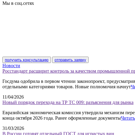
Мы в соц.сетях
получить консультацию
отправить заявку
Новости
Росстандарт расширит контроль за качеством промышленной 
Госдума одобрила в первом чтении законопроект, предусматр
отдельными категориями товаров. Новые полномочия начнут
Ч
11/04/2026
Новый порядок перехода на ТР ТС 009: разъяснения для рынка
Евразийская экономическая комиссия утвердила механизм пере
конца октября 2026 года. Ранее оформленные документы
Читать
31/03/2026
В России готовят отдельный ГОСТ для игристых вин