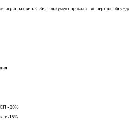
ля игристых вин. Сейчас документ проходит экспертное обсужде
ния
ССП -
20%
кат -
15%