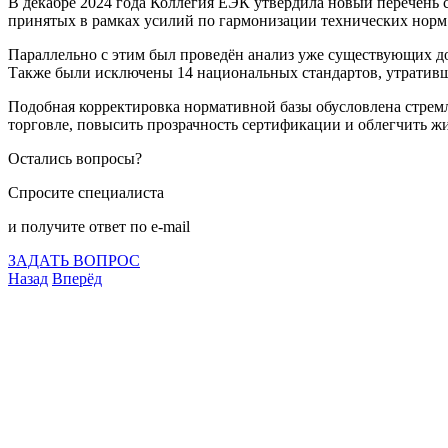
В декабре 2024 года Коллегия ЕЭК утвердила новый перечень 
принятых в рамках усилий по гармонизации технических норм.
Параллельно с этим был проведён анализ уже существующих до
Также были исключены 14 национальных стандартов, утративш
Подобная корректировка нормативной базы обусловлена стремл
торговле, повысить прозрачность сертификации и облегчить 
Остались вопросы?
Спросите специалиста
и получите ответ по e-mail
ЗАДАТЬ ВОПРОС
Назад
Вперёд
Что подлежит сертификации
Сертификация товаров
Добровольная сертификация
Декларирование
Отказные письма
Базы кодов
Технические условия
Пожарная сертификация
Сертификат соответствия