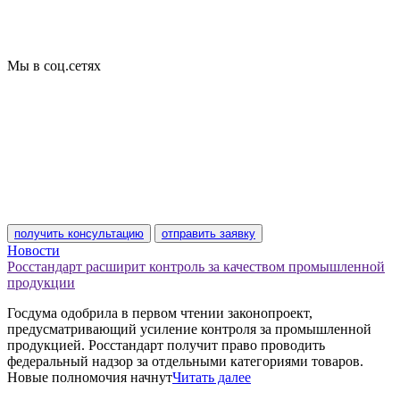
Базы кодов
Технические условия
Пожарная сертификация
Сертификат соответствия
Мы в соц.сетях
получить консультацию
отправить заявку
Новости
Росстандарт расширит контроль за качеством промышленной
продукции
Госдума одобрила в первом чтении законопроект,
предусматривающий усиление контроля за промышленной
продукцией. Росстандарт получит право проводить
федеральный надзор за отдельными категориями товаров.
Новые полномочия начнут
Читать далее