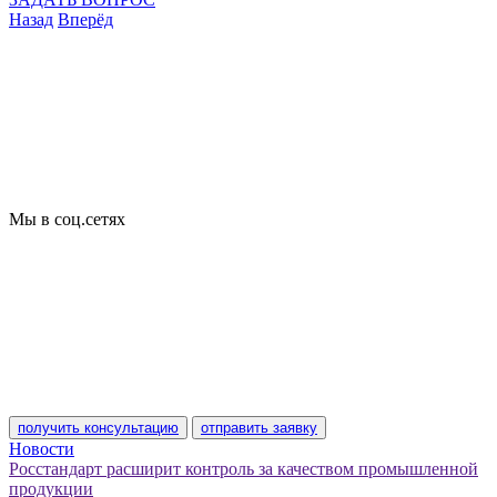
Назад
Вперёд
Что подлежит сертификации
Сертификация товаров
Добровольная сертификация
Декларирование
Отказные письма
Базы кодов
Технические условия
Пожарная сертификация
Сертификат соответствия
Мы в соц.сетях
получить консультацию
отправить заявку
Новости
Росстандарт расширит контроль за качеством промышленной
продукции