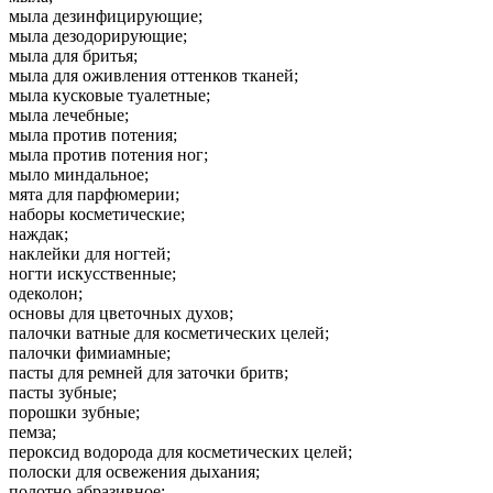
мыла дезинфицирующие;
мыла дезодорирующие;
мыла для бритья;
мыла для оживления оттенков тканей;
мыла кусковые туалетные;
мыла лечебные;
мыла против потения;
мыла против потения ног;
мыло миндальное;
мята для парфюмерии;
наборы косметические;
наждак;
наклейки для ногтей;
ногти искусственные;
одеколон;
основы для цветочных духов;
палочки ватные для косметических целей;
палочки фимиамные;
пасты для ремней для заточки бритв;
пасты зубные;
порошки зубные;
пемза;
пероксид водорода для косметических целей;
полоски для освежения дыхания;
полотно абразивное;