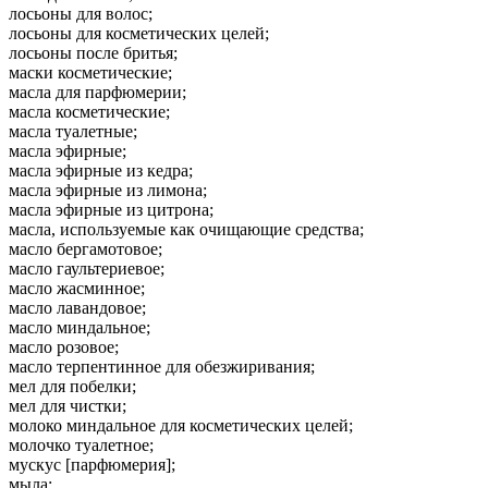
лосьоны для волос;
лосьоны для косметических целей;
лосьоны после бритья;
маски косметические;
масла для парфюмерии;
масла косметические;
масла туалетные;
масла эфирные;
масла эфирные из кедра;
масла эфирные из лимона;
масла эфирные из цитрона;
масла, используемые как очищающие средства;
масло бергамотовое;
масло гаультериевое;
масло жасминное;
масло лавандовое;
масло миндальное;
масло розовое;
масло терпентинное для обезжиривания;
мел для побелки;
мел для чистки;
молоко миндальное для косметических целей;
молочко туалетное;
мускус [парфюмерия];
мыла;