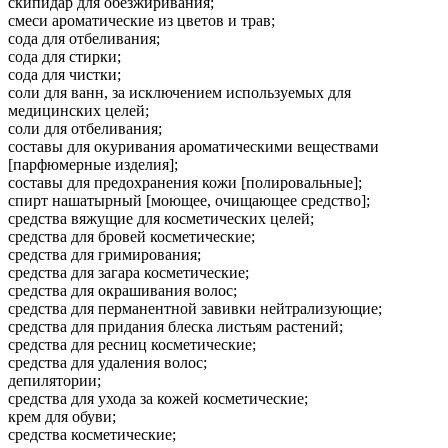
скипидар для обезжиривания;
смеси ароматические из цветов и трав;
сода для отбеливания;
сода для стирки;
сода для чистки;
соли для ванн, за исключением используемых для
медицинских целей;
соли для отбеливания;
составы для окуривания ароматическими веществами
[парфюмерные изделия];
составы для предохранения кожи [полировальные];
спирт нашатырный [моющее, очищающее средство];
средства вяжущие для косметических целей;
средства для бровей косметические;
средства для гримирования;
средства для загара косметические;
средства для окрашивания волос;
средства для перманентной завивки нейтрализующие;
средства для придания блеска листьям растений;
средства для ресниц косметические;
средства для удаления волос;
депилятории;
средства для ухода за кожей косметические;
крем для обуви;
средства косметические;