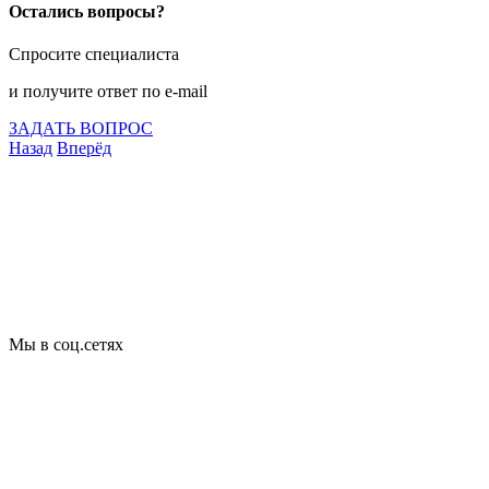
Остались вопросы?
Спросите специалиста
и получите ответ по e-mail
ЗАДАТЬ ВОПРОС
Назад
Вперёд
Что подлежит сертификации
Сертификация товаров
Добровольная сертификация
Декларирование
Отказные письма
Базы кодов
Технические условия
Пожарная сертификация
Сертификат соответствия
Мы в соц.сетях