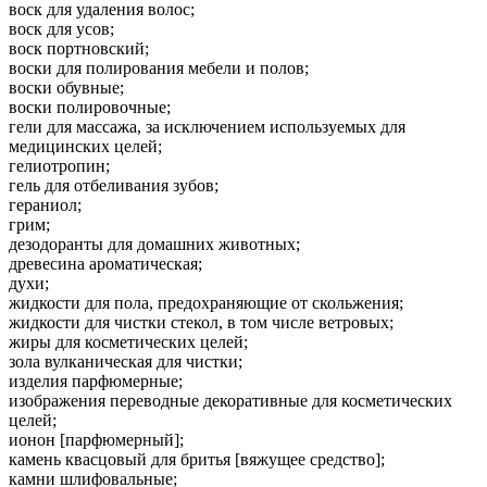
воск для удаления волос;
воск для усов;
воск портновский;
воски для полирования мебели и полов;
воски обувные;
воски полировочные;
гели для массажа, за исключением используемых для
медицинских целей;
гелиотропин;
гель для отбеливания зубов;
гераниол;
грим;
дезодоранты для домашних животных;
древесина ароматическая;
духи;
жидкости для пола, предохраняющие от скольжения;
жидкости для чистки стекол, в том числе ветровых;
жиры для косметических целей;
зола вулканическая для чистки;
изделия парфюмерные;
изображения переводные декоративные для косметических
целей;
ионон [парфюмерный];
камень квасцовый для бритья [вяжущее средство];
камни шлифовальные;