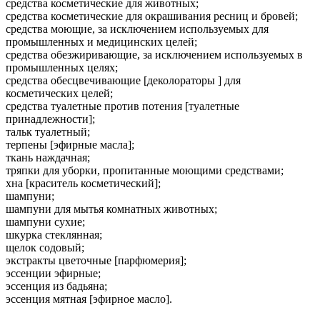
средства косметические для животных;
средства косметические для окрашивания ресниц и бровей;
средства моющие, за исключением используемых для
промышленных и медицинских целей;
средства обезжиривающие, за исключением используемых в
промышленных целях;
средства обесцвечивающие [деколораторы ] для
косметических целей;
средства туалетные против потения [туалетные
принадлежности];
тальк туалетный;
терпены [эфирные масла];
ткань наждачная;
тряпки для уборки, пропитанные моющими средствами;
хна [краситель косметический];
шампуни;
шампуни для мытья комнатных животных;
шампуни сухие;
шкурка стеклянная;
щелок содовый;
экстракты цветочные [парфюмерия];
эссенции эфирные;
эссенция из бадьяна;
эссенция мятная [эфирное масло].