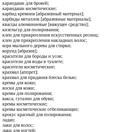
карандаши для бровей;
карандаши косметические;
карбид кремния [абразивный материал];
карбиды металлов [абразивные материалы];
квасцы алюминиевые [вяжущее средство];
кизельгур для полирования;
клеи для прикрепления искусственных ресниц;
клеи для прикрепления накладных волос;
кора мыльного дерева для стирки;
корунд [абразив];
красители для бороды и усов;
красители для воды в туалете;
красители косметические;
крахмал [аппрет];
крахмал для придания блеска белью;
кремы для кожи;
воски для кожи;
кремы для полирования;
вакса, гуталин для обуви;
кремы косметические;
кремы косметические отбеливающие;
крокус красный для полирования;
ладан;
лаки для волос;
лаки для ногтей;