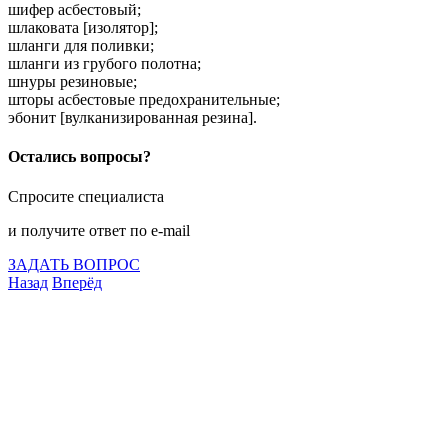
шифер асбестовый;
шлаковата [изолятор];
шланги для поливки;
шланги из грубого полотна;
шнуры резиновые;
шторы асбестовые предохранительные;
эбонит [вулканизированная резина].
Остались вопросы?
Спросите специалиста
и получите ответ по e-mail
ЗАДАТЬ ВОПРОС
Назад
Вперёд
Что подлежит сертификации
Сертификация товаров
Добровольная сертификация
Декларирование
Отказные письма
Базы кодов
Технические условия
Пожарная сертификация
Сертификат соответствия