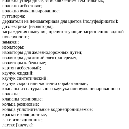
волокна углеродные, за исключением текстильных;
волокно асбестовое;
волокно вулканизированное;
гуттаперча;
держатели из пеноматериала для цветов [полуфабрикаты];
диэлектрики [изоляторы];
заграждения плавучие, препятствующие загрязнению водной
поверхности;
замазки;
изоляторы;
изоляторы для железнодорожных путей;
изоляторы для линий электропередач;
изоляторы кабельные;
картон асбестовый;
каучук жидкий;
каучук синтетический;
каучук сырой или частично обработанный;
клапаны из натурального каучука или вулканизированного
волокна;
клапаны резиновые;
кольца резиновые;
кольца уплотнительные водонепроницаемые;
краски изоляционные;
лаки изоляционные;
латекс [каучук];