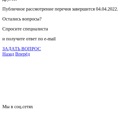
Публичное рассмотрение перечня завершится 04.04.2022.
Остались вопросы?
Спросите специалиста
и получите ответ по e-mail
ЗАДАТЬ ВОПРОС
Назад
Вперёд
Что подлежит сертификации
Сертификация товаров
Добровольная сертификация
Декларирование
Отказные письма
Базы кодов
Технические условия
Пожарная сертификация
Сертификат соответствия
Мы в соц.сетях